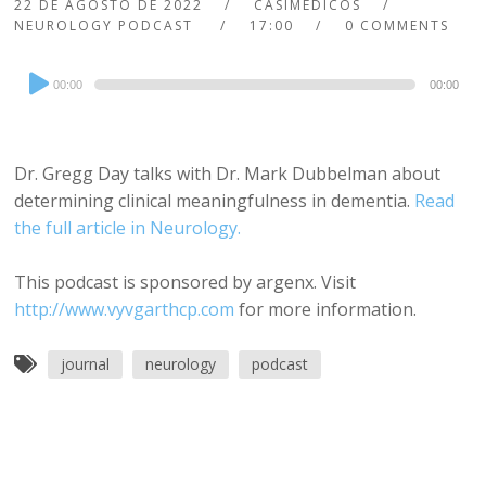
22 DE AGOSTO DE 2022
CASIMEDICOS
NEUROLOGY PODCAST
17:00
0 COMMENTS
Audio
00:00
00:00
Player
Dr. Gregg Day talks with Dr. Mark Dubbelman about
determining clinical meaningfulness in dementia.
Read
the full article in Neurology.
This podcast is sponsored by argenx. Visit
http://www.vyvgarthcp.com
for more information.
journal
neurology
podcast