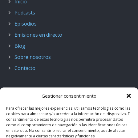
Inicio
Podcasts
Episodios
Emisiones en directo
Blog
Sobre nosotros
Contacto
Gestionar consentimiento
Para ofrecer las mejores experiencias, utilizamos tecnologías como las
cookies para almacenar y/o acceder a la información del dispositivo. El
consentimiento de estas tecnologías nos permitirá procesar datos
como el comportamiento de navegación o las identificaciones únicas
en este sitio. No consentir o retirar el consentimiento, puede afectar
negativamente a ciertas características y funciones.