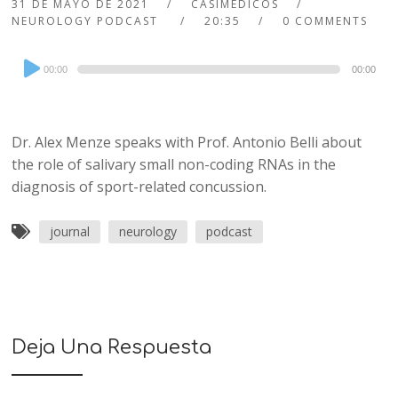
31 DE MAYO DE 2021
CASIMEDICOS
NEUROLOGY PODCAST
20:35
0 COMMENTS
Audio
00:00
00:00
Player
Dr. Alex Menze speaks with Prof. Antonio Belli about
the role of salivary small non-coding RNAs in the
diagnosis of sport-related concussion.
journal
neurology
podcast
Deja Una Respuesta