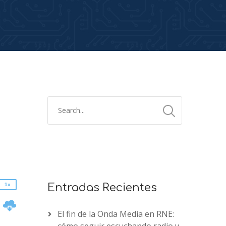
2x
1.5x
1.25x
1x
0.75x
1x
Entradas Recientes
n
El fin de la Onda Media en RNE: