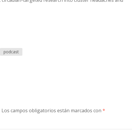
 circadian-targeted research into cluster headaches and
to
increase
or
decreas
volume.
podcast
.
Los campos obligatorios están marcados con
*