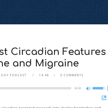
t Circadian Features
he and Migraine
LOGY PODCAST
14:48
0 COMMENTS
00:00
Use
Up/Dow
Arrow
keys