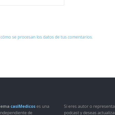
cómo se procesan los datos de tus comentarios.
stema
casiMedicos
es una
Si eres autor o represent
a independiente de
podcast y deseas actualiza