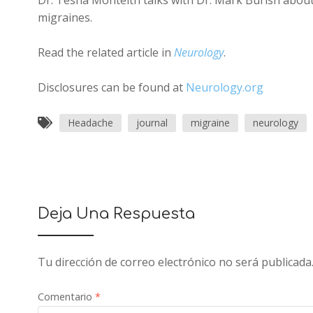
Dr. Tesha Monteith talks with Dr. Mark Burish about
migraines.
Read the related article in
Neurology
.
Disclosures can be found at
Neurology.org
Headache
journal
migraine
neurology
Deja Una Respuesta
Tu dirección de correo electrónico no será publicada
Comentario
*