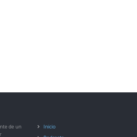
ante de un
Inicio
r