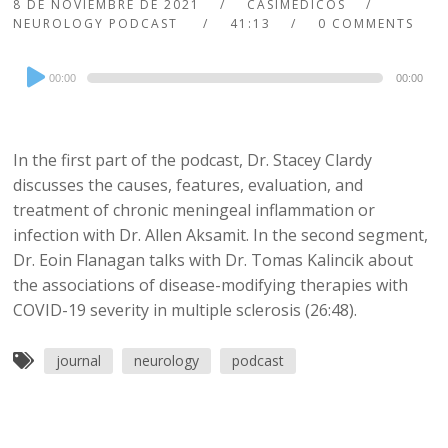
8 DE NOVIEMBRE DE 2021
CASIMEDICOS
NEUROLOGY PODCAST
41:13
0 COMMENTS
Audio
00:00
00:00
Player
In the first part of the podcast, Dr. Stacey Clardy
discusses the causes, features, evaluation, and
treatment of chronic meningeal inflammation or
infection with Dr. Allen Aksamit. In the second segment,
Dr. Eoin Flanagan talks with Dr. Tomas Kalincik about
the associations of disease-modifying therapies with
COVID-19 severity in multiple sclerosis (26:48).
journal
neurology
podcast