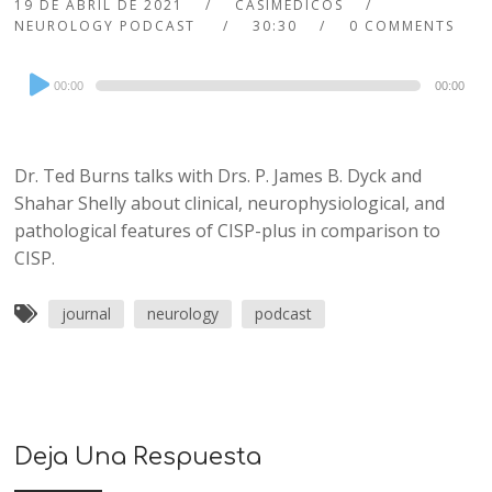
19 DE ABRIL DE 2021
CASIMEDICOS
NEUROLOGY PODCAST
30:30
0 COMMENTS
Audio
00:00
00:00
Player
Dr. Ted Burns talks with Drs. P. James B. Dyck and
Shahar Shelly about clinical, neurophysiological, and
pathological features of CISP-plus in comparison to
CISP.
journal
neurology
podcast
Deja Una Respuesta