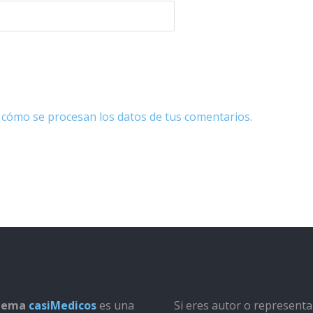
cómo se procesan los datos de tus comentarios.
stema
casiMedicos
es una
Si eres autor o represent