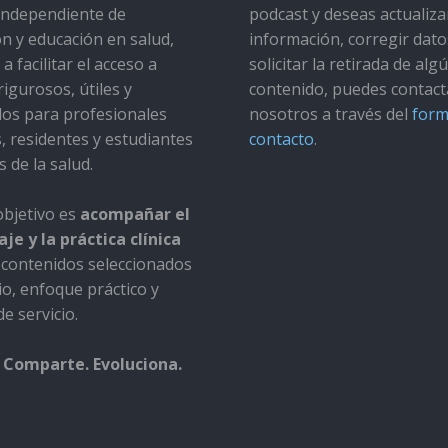
a independiente de
podcast y deseas actualiza
ón y educación en salud,
información, corregir dato
a facilitar el acceso a
solicitar la retirada de alg
rigurosos, útiles y
contenido, puedes contact
dos para profesionales
nosotros a través del
form
s, residentes y estudiantes
contacto
.
s de la salud.
bjetivo es
acompañar el
je y la práctica clínica
contenidos seleccionados
io, enfoque práctico y
e servicio.
 Comparte. Evoluciona.