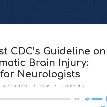
t CDC’s Guideline on
matic Brain Injury:
or Neurologists
OLOGY PODCAST
23:05
0 COMMENTS
00:00
Use
Up/Dow