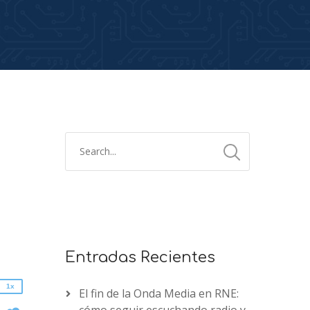
2x
1.5x
1.25x
1x
Entradas Recientes
0.75x
1x
El fin de la Onda Media en RNE:
n