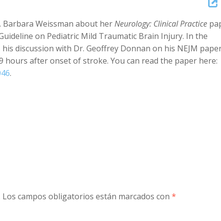
Arrow
 Dr. Barbara Weissman about her
Neurology: Clinical Practice
pa
keys
ideline on Pediatric Mild Traumatic Brain Injury. In the
to
s his discussion with Dr. Geoffrey Donnan on his NEJM pape
increase
 hours after onset of stroke. You can read the paper here:
or
046
.
decreas
volume.
.
Los campos obligatorios están marcados con
*