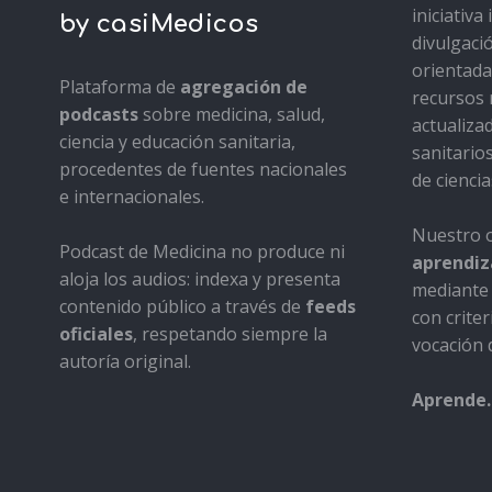
iniciativ
by casiMedicos
divulgaci
orientada 
Plataforma de
agregación de
recursos 
podcasts
sobre medicina, salud,
actualiza
ciencia y educación sanitaria,
sanitario
procedentes de fuentes nacionales
de ciencia
e internacionales.
Nuestro o
Podcast de Medicina no produce ni
aprendiza
aloja los audios: indexa y presenta
mediante 
contenido público a través de
feeds
con criter
oficiales
, respetando siempre la
vocación d
autoría original.
Aprende.