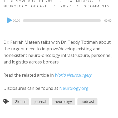
13 DE NOVIEMBRE DE 2023
CASIMEDICOS
NEUROLOGY PODCAST
20:27
0 COMMENTS
Audio
00:00
00:00
Player
Dr. Farrah Mateen talks with Dr. Teddy Totimeh about
the urgent need to improve/develop existing and
nonexistent neuro-oncology infrastructure, personnel,
and logistics across borders.
Read the related article in
World Neurosurgery
.
Disclosures can be found at
Neurology.org
Global
journal
neurology
podcast