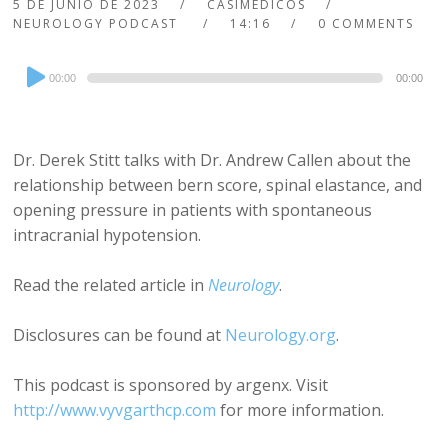
5 DE JUNIO DE 2023
CASIMEDICOS
NEUROLOGY PODCAST
14:16
0 COMMENTS
Audio
00:00
00:00
Player
Dr. Derek Stitt talks with Dr. Andrew Callen about the
relationship between bern score, spinal elastance, and
opening pressure in patients with spontaneous
intracranial hypotension.
Read the related article in
Neurology
.
Disclosures can be found at
Neurology.org
.
This podcast is sponsored by argenx. Visit
http://www.vyvgarthcp.com
for more information.