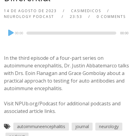
14 DE AGOSTO DE 2023
CASIMEDICOS
NEUROLOGY PODCAST
23:53
0 COMMENTS
Audio
00:00
00:00
Player
In the third episode of a four-part series on
autoimmune encephalitis, Dr. Justin Abbatemarco talks
with Drs. Eoin Flanagan and Grace Gombolay about a
practical approach to testing for auto antibodies and
autoimmune encephalitis.
Visit NPUb.org/Podcast for additional podcasts and
associated article links.
autoimmuneencephalitis
journal
neurology