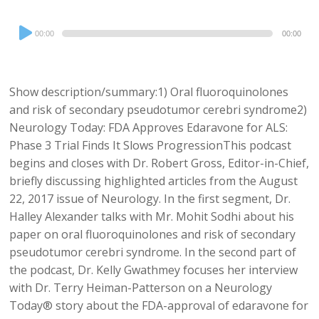
Audio
00:00
00:00
Player
Show description/summary:1) Oral fluoroquinolones
and risk of secondary pseudotumor cerebri syndrome2)
Neurology Today: FDA Approves Edaravone for ALS:
Phase 3 Trial Finds It Slows ProgressionThis podcast
begins and closes with Dr. Robert Gross, Editor-in-Chief,
briefly discussing highlighted articles from the August
22, 2017 issue of Neurology. In the first segment, Dr.
Halley Alexander talks with Mr. Mohit Sodhi about his
paper on oral fluoroquinolones and risk of secondary
pseudotumor cerebri syndrome. In the second part of
the podcast, Dr. Kelly Gwathmey focuses her interview
with Dr. Terry Heiman-Patterson on a Neurology
Today® story about the FDA-approval of edaravone for