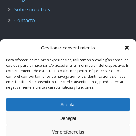
Sobre nosotros
Contacto
Gestionar consentimiento
Para ofrecer las mejores experiencias, utilizamos tecnologías como las
cookies para almacenar y/o acceder a la información del dispositivo. El
consentimiento de estas tecnologías nos permitirá procesar datos
como el comportamiento de navegación o las identificaciones únicas
en este sitio. No consentir o retirar el consentimiento, puede afectar
negativamente a ciertas características y funciones.
© 2018–2026
Podcast de Medicina · by casiMedicos
.
Aceptar
Proyecto nacido como
Radio casiMedicos
e integrado en el
ecosistema
casiMedicos
. Los contenidos pertenecen a sus
Denegar
autores originales y se muestran mediante
feeds oficiales
.
Ver preferencias