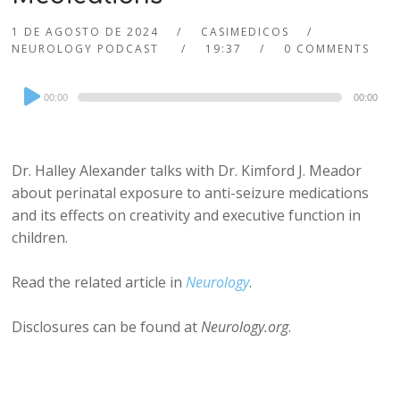
1 DE AGOSTO DE 2024
CASIMEDICOS
NEUROLOGY PODCAST
19:37
0 COMMENTS
Audio
00:00
00:00
Player
Dr. Halley Alexander talks with Dr. Kimford J. Meador
about perinatal exposure to anti-seizure medications
and its effects on creativity and executive function in
children.
Read the related article in
Neurology
.
Disclosures can be found at
Neurology.org
.