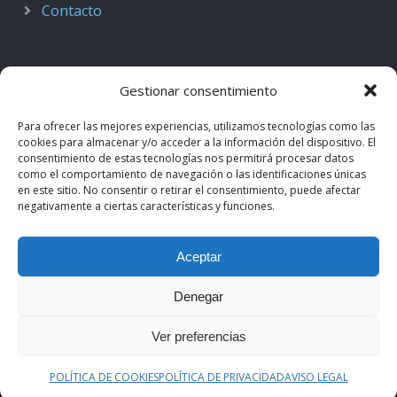
Contacto
Gestionar consentimiento
Para ofrecer las mejores experiencias, utilizamos tecnologías como las
cookies para almacenar y/o acceder a la información del dispositivo. El
consentimiento de estas tecnologías nos permitirá procesar datos
como el comportamiento de navegación o las identificaciones únicas
en este sitio. No consentir o retirar el consentimiento, puede afectar
negativamente a ciertas características y funciones.
© 2018–2026
Podcast de Medicina · by casiMedicos
.
Aceptar
Proyecto nacido como
Radio casiMedicos
e integrado en el
ecosistema
casiMedicos
. Los contenidos pertenecen a sus
Denegar
autores originales y se muestran mediante
feeds oficiales
.
Ver preferencias
Aviso legal
·
Política de privacidad
·
Política de cookies
POLÍTICA DE COOKIES
POLÍTICA DE PRIVACIDAD
AVISO LEGAL