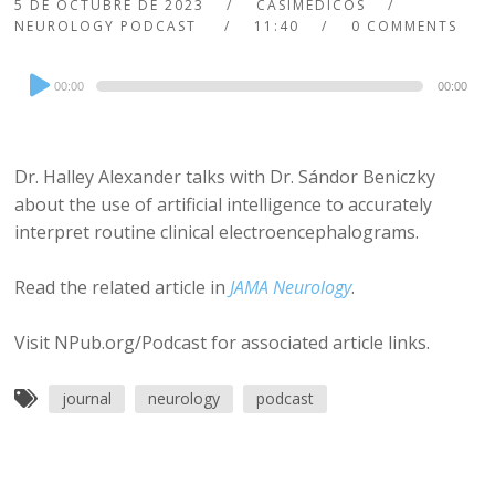
5 DE OCTUBRE DE 2023
CASIMEDICOS
NEUROLOGY PODCAST
11:40
0 COMMENTS
Audio
00:00
00:00
Player
Dr. Halley Alexander talks with Dr. Sándor Beniczky
about the use of artificial intelligence to accurately
interpret routine clinical electroencephalograms.
Read the related article in
JAMA Neurology
.
Visit NPub.org/Podcast for associated article links.
journal
neurology
podcast