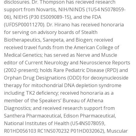
disclosures. Dr. Thompson has recieved research
support from Novartis, NIH/NINDS (1U54 NS078059-
06), NIEHS (P30 ES009089-15), and the FDA
(UFDSP00011270). Dr. Hirano has received honoraria
for serving on advisory boards of Stealth
Biotherapeutics, Sarepeta, and Biogen; received
received travel funds from the American College of
Medical Genetics; has served as Nerve and Muscle
editor of Current Neurology and Neuroscience Reports
(2002-present); holds Rare Pediatric Disease (RPD) and
Orphan Drug Designations (ODD) for deoxynucleoside
therapy for mitochondrial DNA depletion syndrome
including TK2 deficiency; received honoraria as a
member of the Speakers’ Bureau of Athena
Diagnostics; and received research support from
Santhera Pharmaceutical, Edison Pharmaceutical,
National Institutes of Health (U54NS078059,
R01HD056103 RC1NS070232 P01HD032062), Muscular