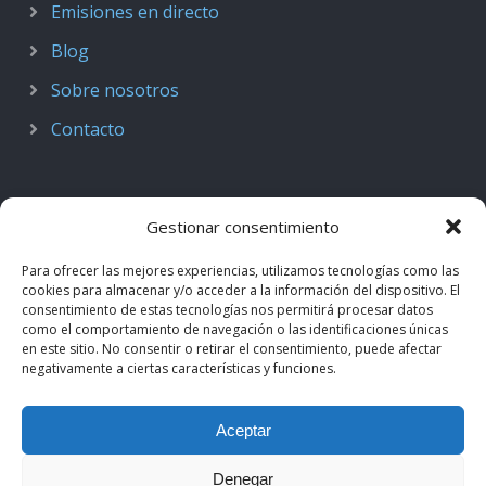
Emisiones en directo
Blog
Sobre nosotros
Contacto
Gestionar consentimiento
Para ofrecer las mejores experiencias, utilizamos tecnologías como las
cookies para almacenar y/o acceder a la información del dispositivo. El
consentimiento de estas tecnologías nos permitirá procesar datos
como el comportamiento de navegación o las identificaciones únicas
en este sitio. No consentir o retirar el consentimiento, puede afectar
negativamente a ciertas características y funciones.
© 2018–2026
Podcast de Medicina · by casiMedicos
.
Aceptar
Proyecto nacido como
Radio casiMedicos
e integrado en el
ecosistema
casiMedicos
. Los contenidos pertenecen a sus
Denegar