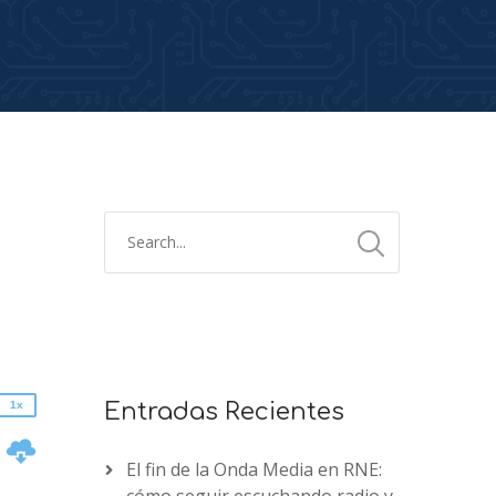
2x
1.5x
1.25x
1x
0.75x
1x
Entradas Recientes
n
El fin de la Onda Media en RNE: