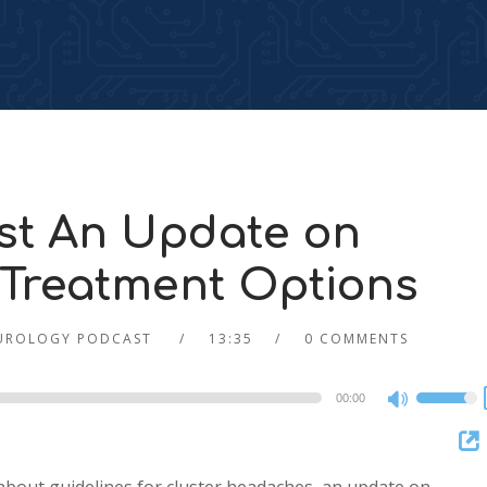
st An Update on
Treatment Options
UROLOGY PODCAST
13:35
0 COMMENTS
00:00
Use
Up/Dow
Arrow
keys