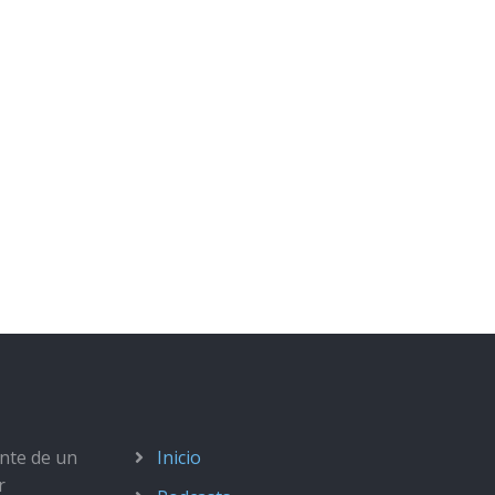
ante de un
Inicio
r