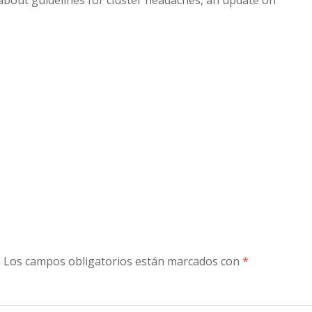
about guidelines for cluster headaches, an update on
to
increase
or
decreas
volume.
.
Los campos obligatorios están marcados con
*