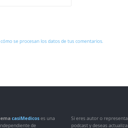
cómo se procesan los datos de tus comentarios.
stema
casiMedicos
es una
Si eres autor o represent
a independiente de
podcast y deseas actualiza