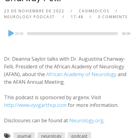
23 DE NOVIEMBRE DE 2022
CASIMEDICOS
NEUROLOGY PODCAST
17:48
0 COMMENTS
Audio
00:00
00:00
Player
Dr. Deanna Saylor talks with Dr. Augustina Charway-
Felli, President of the African Academy of Neurology
(AFAN), about the
African Academy of Neurology
and
the AFAN Annual Meeting.
This podcast is sponsored by argenx. Visit
http://www.vyvgarthcp.com
for more information.
Disclosures can be found at
Neurology.org
.
journal
neurology
podcast