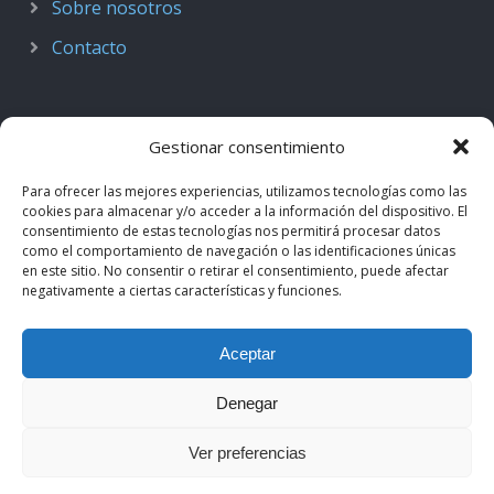
Sobre nosotros
Contacto
Gestionar consentimiento
Para ofrecer las mejores experiencias, utilizamos tecnologías como las
cookies para almacenar y/o acceder a la información del dispositivo. El
consentimiento de estas tecnologías nos permitirá procesar datos
como el comportamiento de navegación o las identificaciones únicas
en este sitio. No consentir o retirar el consentimiento, puede afectar
negativamente a ciertas características y funciones.
© 2018–2026
Podcast de Medicina · by casiMedicos
.
Aceptar
Proyecto nacido como
Radio casiMedicos
e integrado en el
ecosistema
casiMedicos
. Los contenidos pertenecen a sus
Denegar
autores originales y se muestran mediante
feeds oficiales
.
Ver preferencias
Aviso legal
·
Política de privacidad
·
Política de cookies