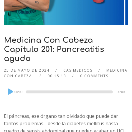
Medicina Con Cabeza
Capítulo 201: Pancreatitis
aguda
25 DE MAYO DE 2024
CASIMEDICOS
MEDICINA
CON CABEZA
00:15:13
0 COMMENTS
Audio
00:00
00:00
Player
El páncreas, ese órgano tan olvidado que puede dar
tantos problemas… desde la diabetes mellitus hasta
cuadro de sepsis abdominal que pueden acabar en UCI.