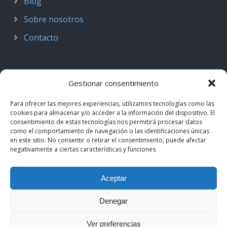
Blog
Sobre nosotros
Contacto
Gestionar consentimiento
Para ofrecer las mejores experiencias, utilizamos tecnologías como las
cookies para almacenar y/o acceder a la información del dispositivo. El
consentimiento de estas tecnologías nos permitirá procesar datos
como el comportamiento de navegación o las identificaciones únicas
en este sitio. No consentir o retirar el consentimiento, puede afectar
negativamente a ciertas características y funciones.
© 2018–2026
Podcast de Medicina · by casiMedicos
.
Aceptar
Proyecto nacido como
Radio casiMedicos
e integrado en el
ecosistema
casiMedicos
. Los contenidos pertenecen a sus
Denegar
autores originales y se muestran mediante
feeds oficiales
.
Ver preferencias