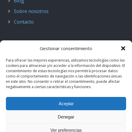
Blog
Sobre nosotros
Contacto
Gestionar consentimiento
Para ofrecer las mejores experiencias, utilizamos tecnologías como las
cookies para almacenar y/o acceder a la información del dispositivo. El
consentimiento de estas tecnologías nos permitirá procesar datos
como el comportamiento de navegación o las identificaciones únicas
en este sitio. No consentir o retirar el consentimiento, puede afectar
negativamente a ciertas características y funciones.
© 2018–2026
Podcast de Medicina · by casiMedicos
.
Aceptar
Proyecto nacido como
Radio casiMedicos
e integrado en el
ecosistema
casiMedicos
. Los contenidos pertenecen a sus
Denegar
autores originales y se muestran mediante
feeds oficiales
.
Ver preferencias