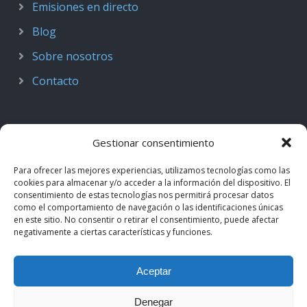
Emisiones en directo
Blog
Sobre nosotros
Contacto
Gestionar consentimiento
Para ofrecer las mejores experiencias, utilizamos tecnologías como las
cookies para almacenar y/o acceder a la información del dispositivo. El
consentimiento de estas tecnologías nos permitirá procesar datos
como el comportamiento de navegación o las identificaciones únicas
en este sitio. No consentir o retirar el consentimiento, puede afectar
negativamente a ciertas características y funciones.
© 2018–2026
Podcast de Medicina · by casiMedicos
.
Aceptar
Proyecto nacido como
Radio casiMedicos
e integrado en el
ecosistema
casiMedicos
. Los contenidos pertenecen a sus
Denegar