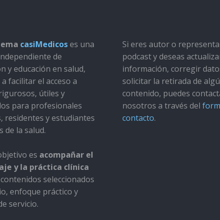
stema
casiMedicos
es una
Si eres autor o represent
a independiente de
podcast y deseas actualiza
ón y educación en salud,
información, corregir dato
a facilitar el acceso a
solicitar la retirada de alg
rigurosos, útiles y
contenido, puedes contact
dos para profesionales
nosotros a través del
form
s, residentes y estudiantes
contacto
.
s de la salud.
bjetivo es
acompañar el
je y la práctica clínica
contenidos seleccionados
io, enfoque práctico y
e servicio.