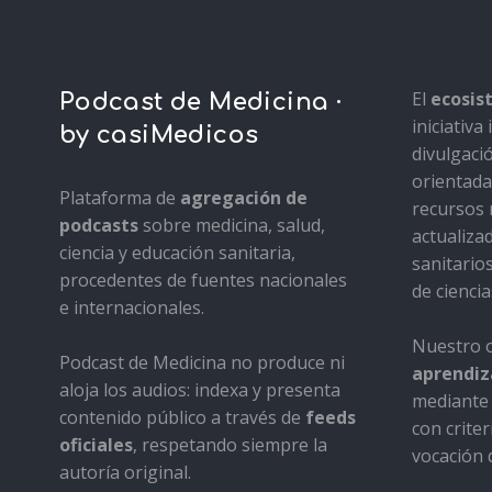
El
ecosi
Podcast de Medicina ·
iniciativ
by casiMedicos
divulgaci
orientada 
Plataforma de
agregación de
recursos 
podcasts
sobre medicina, salud,
actualiza
ciencia y educación sanitaria,
sanitario
procedentes de fuentes nacionales
de ciencia
e internacionales.
Nuestro o
Podcast de Medicina no produce ni
aprendiza
aloja los audios: indexa y presenta
mediante 
contenido público a través de
feeds
con criter
oficiales
, respetando siempre la
vocación d
autoría original.