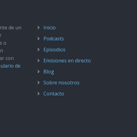
ante de un
Inicio
r
Podcasts
s o
Episodios
ún
ar con
Emisiones en directo
ulario de
Blog
Sobre nosotros
Contacto