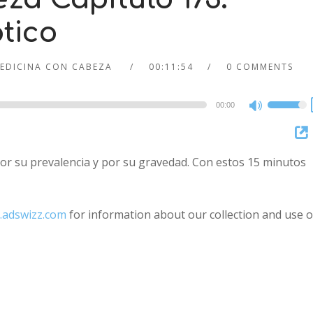
tico
EDICINA CON CABEZA
00:11:54
0 COMMENTS
00:00
Use
Up/Dow
Arrow
por su prevalencia y por su gravedad. Con estos 15 minutos
keys
to
increase
.adswizz.com
for information about our collection and use o
or
decreas
volume.