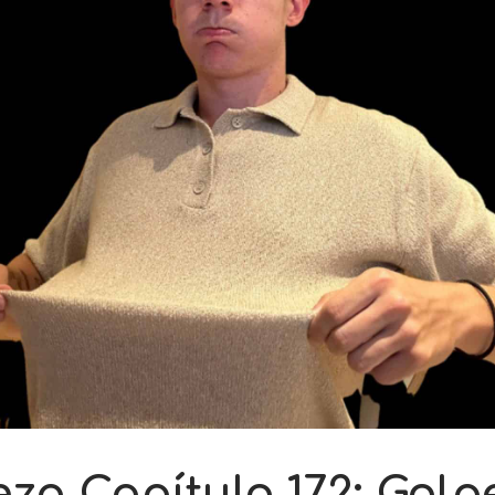
za Capítulo 172: Golp