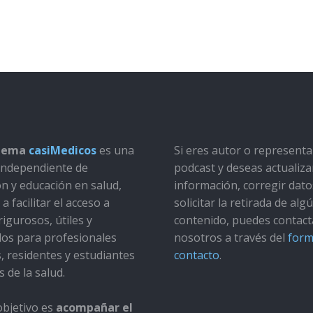
stema
casiMedicos
es una
Si eres autor o represent
a independiente de
podcast y deseas actualiza
ón y educación en salud,
información, corregir dato
a facilitar el acceso a
solicitar la retirada de alg
rigurosos, útiles y
contenido, puedes contact
dos para profesionales
nosotros a través del
form
s, residentes y estudiantes
contacto
.
s de la salud.
bjetivo es
acompañar el