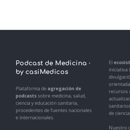
El
ecosi
Podcast de Medicina ·
iniciativ
by casiMedicos
divulgaci
orientada 
Plataforma de
agregación de
recursos 
podcasts
sobre medicina, salud,
actualiza
ciencia y educación sanitaria,
sanitario
procedentes de fuentes nacionales
de ciencia
e internacionales.
Nuestro o