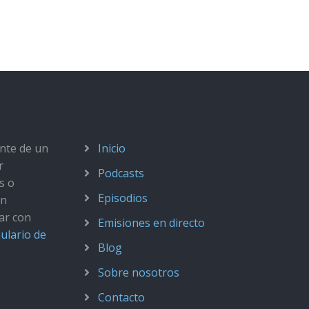
ante de un
Inicio
r
Podcasts
s o
Episodios
ún
ar con
Emisiones en directo
ulario de
Blog
Sobre nosotros
Contacto