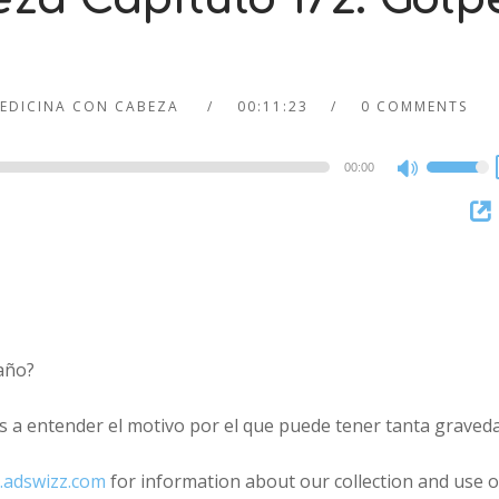
EDICINA CON CABEZA
00:11:23
0 COMMENTS
00:00
Use
Up/Dow
Arrow
keys
to
increase
or
año?
decreas
volume.
as a entender el motivo por el que puede tener tanta graveda
.adswizz.com
for information about our collection and use o