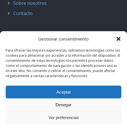
Sobre nosotros
Contacto
Gestionar consentimiento
Para ofrecer las mejores experiencias, utilizamos tecnologías como las
cookies para almacenar y/o acceder a la información del dispositivo. El
consentimiento de estas tecnologías nos permitirá procesar datos
como el comportamiento de navegación o las identificaciones únicas
en este sitio. No consentir o retirar el consentimiento, puede afectar
negativamente a ciertas características y funciones.
© 2018–2026
Podcast de Medicina · by casiMedicos
.
Aceptar
Proyecto nacido como
Radio casiMedicos
e integrado en el
ecosistema
casiMedicos
. Los contenidos pertenecen a sus
Denegar
autores originales y se muestran mediante
feeds oficiales
.
Ver preferencias
Aviso legal
·
Política de privacidad
·
Política de cookies