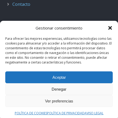
Contacto
Gestionar consentimiento
Para ofrecer las mejores experiencias, utilizamos tecnologías como las
cookies para almacenar y/o acceder a la información del dispositivo. El
consentimiento de estas tecnologías nos permitirá procesar datos
como el comportamiento de navegación o las identificaciones únicas
en este sitio. No consentir o retirar el consentimiento, puede afectar
negativamente a ciertas características y funciones.
© 2018–2026
Podcast de Medicina · by casiMedicos
.
Aceptar
Proyecto nacido como
Radio casiMedicos
e integrado en el
ecosistema
casiMedicos
. Los contenidos pertenecen a sus
Denegar
autores originales y se muestran mediante
feeds oficiales
.
Ver preferencias
Aviso legal
·
Política de privacidad
·
Política de cookies
POLÍTICA DE COOKIES
POLÍTICA DE PRIVACIDAD
AVISO LEGAL