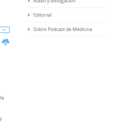
Audio y divulgación
1.25x
1x
Editorial
0.75x
Sobre Podcast de Medicina
1x
n
e
la
f