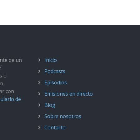
ante de un
Inicio
r
Podcasts
s o
Episodios
ún
ar con
Emisiones en directo
ulario de
Blog
Sobre nosotros
Contacto