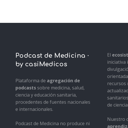
El
ecosi
Podcast de Medicina ·
iniciativ
by casiMedicos
divulgaci
orientada 
Plataforma de
agregación de
recursos 
podcasts
sobre medicina, salud,
actualiza
ciencia y educación sanitaria,
sanitario
procedentes de fuentes nacionales
de ciencia
e internacionales.
Nuestro o
Podcast de Medicina no produce ni
aprendiza