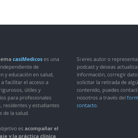
stema
casiMedicos
es una
Si eres autor o represent
a independiente de
podcast y deseas actualiza
ón y educación en salud,
información, corregir dato
a facilitar el acceso a
solicitar la retirada de alg
rigurosos, útiles y
contenido, puedes contact
dos para profesionales
nosotros a través del
form
s, residentes y estudiantes
contacto
.
s de la salud.
bjetivo es
acompañar el
je y la práctica clínica