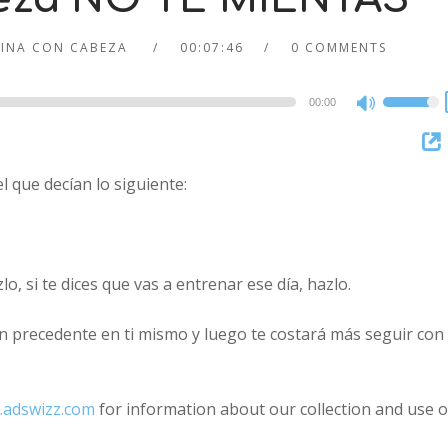
CINA CON CABEZA
00:07:46
0 COMMENTS
00:00
Use
Up/Dow
Arrow
l que decían lo siguiente:
keys
to
increase
or
lo, si te dices que vas a entrenar ese día, hazlo.
decreas
volume.
un precedente en ti mismo y luego te costará más seguir con 
.adswizz.com
for information about our collection and use o