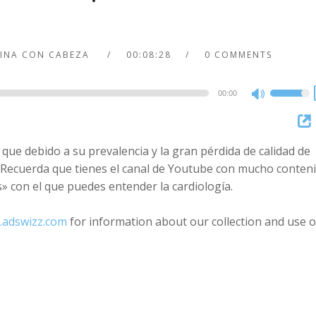
CINA CON CABEZA
00:08:28
0 COMMENTS
00:00
Use
Up/Dow
Arrow
 que debido a su prevalencia y la gran pérdida de calidad de
keys
Recuerda que tienes el canal de Youtube con mucho conten
to
 con el que puedes entender la cardiología.
increase
or
.adswizz.com
for information about our collection and use o
decreas
volume.