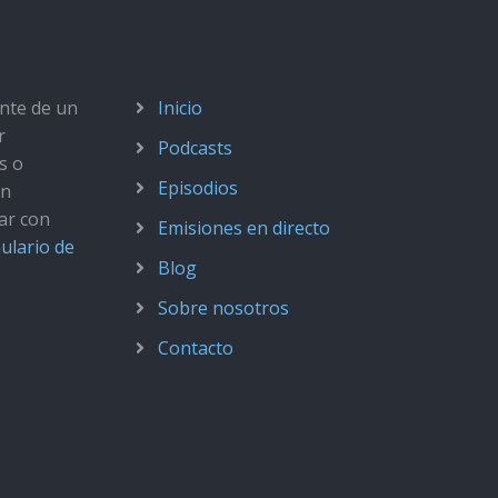
ante de un
Inicio
r
Podcasts
s o
Episodios
ún
ar con
Emisiones en directo
ulario de
Blog
Sobre nosotros
Contacto