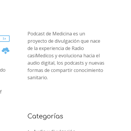
2x
1.5x
1.25x
1x
0.75x
Podcast de Medicina es un
1x
proyecto de divulgación que nace
de la experiencia de Radio
n
casiMedicos y evoluciona hacia el
audio digital, los podcasts y nuevas
ido
formas de compartir conocimiento
sanitario.
f
e
Categorías