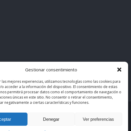
Gestionar consentimiento
r las mejores experiencias, utilizamos tecnologías como las cookies para
/o acceder a la información del dispositivo. El consentimiento de estas
 nos permitirá procesar datos como el comportamiento de navegación o
caciones únicas en este sitio. No consentir o retirar el consentimiento,
r negativamente a ciertas características y funciones.
asiMedicos
. Los contenidos pertenecen a sus autores
ceptar
Denegar
Ver preferencias