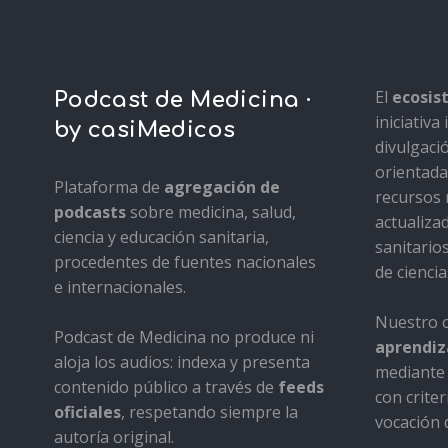
El
ecosi
Podcast de Medicina ·
iniciativ
by casiMedicos
divulgaci
orientada 
Plataforma de
agregación de
recursos 
podcasts
sobre medicina, salud,
actualiza
ciencia y educación sanitaria,
sanitario
procedentes de fuentes nacionales
de ciencia
e internacionales.
Nuestro o
Podcast de Medicina no produce ni
aprendiza
aloja los audios: indexa y presenta
mediante 
contenido público a través de
feeds
con criter
oficiales
, respetando siempre la
vocación d
autoría original.