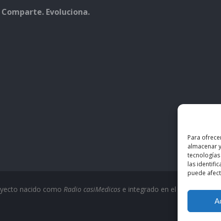
 Comparte. Evoluciona.
Para ofrece
almacenar y
tecnologías
las identifi
puede afecta
oyecto nacido como
Radio casiMedicos
e integrado en el ecosistema
c
A