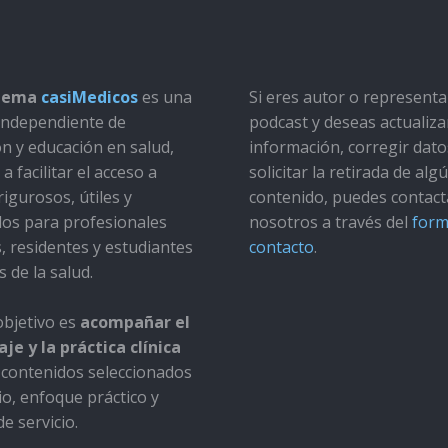
stema
casiMedicos
es una
Si eres autor o represent
a independiente de
podcast y deseas actualiza
ón y educación en salud,
información, corregir dato
a facilitar el acceso a
solicitar la retirada de alg
rigurosos, útiles y
contenido, puedes contact
dos para profesionales
nosotros a través del
form
s, residentes y estudiantes
contacto
.
s de la salud.
bjetivo es
acompañar el
je y la práctica clínica
contenidos seleccionados
io, enfoque práctico y
e servicio.