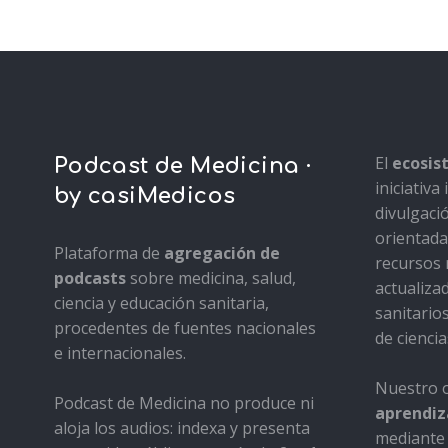
El
ecosi
Podcast de Medicina ·
iniciativ
by casiMedicos
divulgaci
orientada 
Plataforma de
agregación de
recursos 
podcasts
sobre medicina, salud,
actualiza
ciencia y educación sanitaria,
sanitario
procedentes de fuentes nacionales
de ciencia
e internacionales.
Nuestro o
Podcast de Medicina no produce ni
aprendiza
aloja los audios: indexa y presenta
mediante 