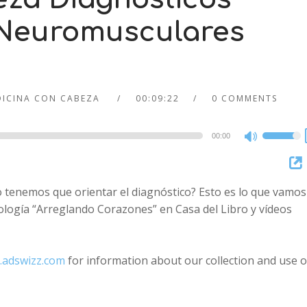
. Neuromusculares
DICINA CON CABEZA
00:09:22
0 COMMENTS
00:00
Use
Up/Dow
Arrow
tenemos que orientar el diagnóstico? Esto es lo que vamos
keys
ología “Arreglando Corazones” en Casa del Libro y vídeos
to
increase
or
.adswizz.com
for information about our collection and use o
decreas
volume.