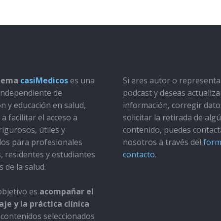
stema
casiMedicos
es una
Si eres autor o represent
a independiente de
podcast y deseas actualiza
ón y educación en salud,
información, corregir dato
a facilitar el acceso a
solicitar la retirada de alg
rigurosos, útiles y
contenido, puedes contact
dos para profesionales
nosotros a través del
form
s, residentes y estudiantes
contacto
.
s de la salud.
bjetivo es
acompañar el
je y la práctica clínica
contenidos seleccionados