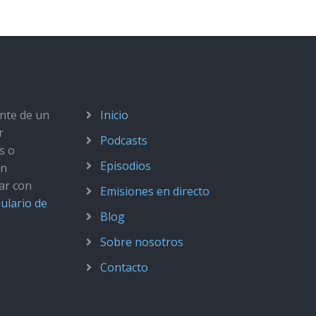
ante de un
Inicio
r
Podcasts
s o
Episodios
ún
ar con
Emisiones en directo
ulario de
Blog
Sobre nosotros
Contacto