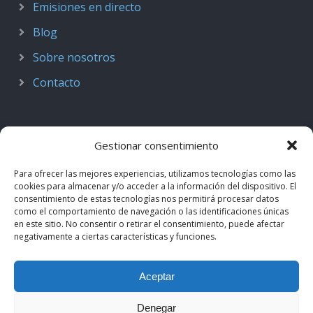
Emisiones en directo
Blog
Sobre nosotros
Contacto
Gestionar consentimiento
Para ofrecer las mejores experiencias, utilizamos tecnologías como las
cookies para almacenar y/o acceder a la información del dispositivo. El
consentimiento de estas tecnologías nos permitirá procesar datos
como el comportamiento de navegación o las identificaciones únicas
en este sitio. No consentir o retirar el consentimiento, puede afectar
negativamente a ciertas características y funciones.
© 2018–2026
Podcast de Medicina · by casiMedicos
.
Aceptar
Proyecto nacido como
Radio casiMedicos
e integrado en el
ecosistema
casiMedicos
. Los contenidos pertenecen a sus
Denegar