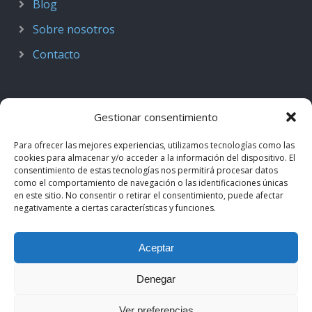
Blog
Sobre nosotros
Contacto
Gestionar consentimiento
Para ofrecer las mejores experiencias, utilizamos tecnologías como las
cookies para almacenar y/o acceder a la información del dispositivo. El
consentimiento de estas tecnologías nos permitirá procesar datos
como el comportamiento de navegación o las identificaciones únicas
en este sitio. No consentir o retirar el consentimiento, puede afectar
negativamente a ciertas características y funciones.
© 2018–2026
Podcast de Medicina · by casiMedicos
.
Aceptar
Proyecto nacido como
Radio casiMedicos
e integrado en el
ecosistema
casiMedicos
. Los contenidos pertenecen a sus
Denegar
autores originales y se muestran mediante
feeds oficiales
.
Ver preferencias