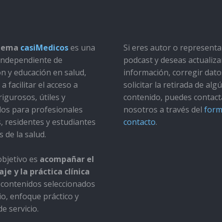
stema
casiMedicos
es una
Si eres autor o represent
a independiente de
podcast y deseas actualiza
ón y educación en salud,
información, corregir dato
a facilitar el acceso a
solicitar la retirada de alg
rigurosos, útiles y
contenido, puedes contact
dos para profesionales
nosotros a través del
form
s, residentes y estudiantes
contacto
.
s de la salud.
bjetivo es
acompañar el
je y la práctica clínica
contenidos seleccionados
io, enfoque práctico y
e servicio.