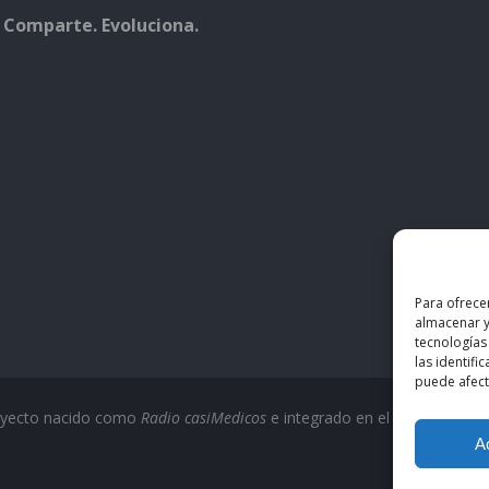
 Comparte. Evoluciona.
Para ofrece
almacenar y
tecnologías
las identifi
puede afecta
oyecto nacido como
Radio casiMedicos
e integrado en el ecosistema
c
A