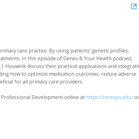
Up/Dow
Arrow
keys
to
increase
or
ary care practice. By using patients’ genetic profiles,
decreas
eatments. In this episode of Genes & Your Health podcast,
volume.
J. Houwink discuss their practical applications and integrat
cluding how to optimize medication outcomes, reduce adverse
ficial for all primary care providers.
s Professional Development online at
https://ce.mayo.edu/
o