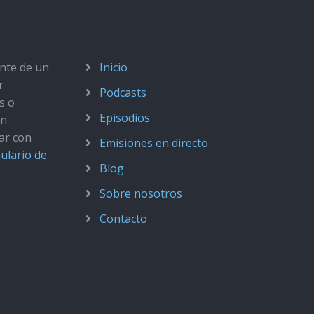
ante de un
Inicio
r
Podcasts
s o
Episodios
ún
ar con
Emisiones en directo
ulario de
Blog
Sobre nosotros
Contacto