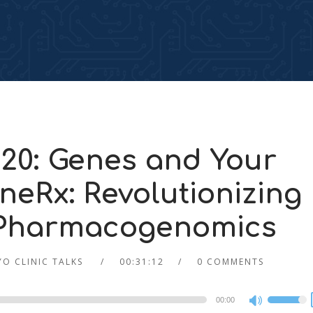
520: Genes and Your
neRx: Revolutionizing
h Pharmacogenomics
O CLINIC TALKS
00:31:12
0 COMMENTS
00:00
Use