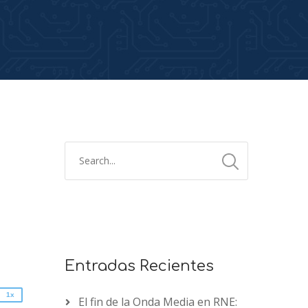
2x
1.5x
1.25x
1x
Entradas Recientes
0.75x
1x
El fin de la Onda Media en RNE: