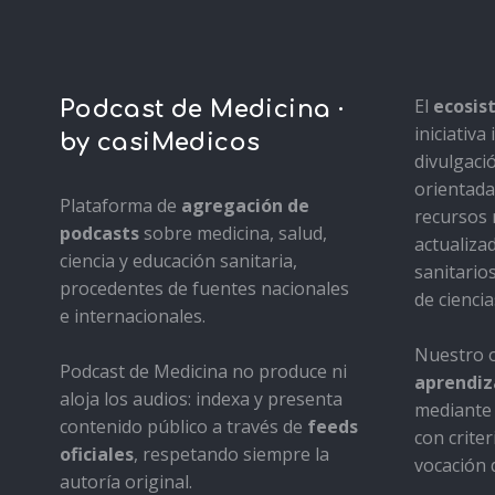
El
ecosi
Podcast de Medicina ·
iniciativ
by casiMedicos
divulgaci
orientada 
Plataforma de
agregación de
recursos 
podcasts
sobre medicina, salud,
actualiza
ciencia y educación sanitaria,
sanitario
procedentes de fuentes nacionales
de ciencia
e internacionales.
Nuestro o
Podcast de Medicina no produce ni
aprendiza
aloja los audios: indexa y presenta
mediante 
contenido público a través de
feeds
con criter
oficiales
, respetando siempre la
vocación d
autoría original.