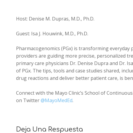
Host: Denise M. Dupras, M.D., Ph.D.
Guest: Isa J. Houwink, M.D., Ph.D.
Pharmacogenomics (PGx) is transforming everyday prim
providers are guiding more precise, personalized tr
primary care physicians Dr. Denise Dupra and Dr. Isa 
of PGx. The tips, tools and case studies shared, in
drug reactions and deliver better patient care, is bene
Connect with the Mayo Clinic’s School of Continuou
on Twitter
@MayoMedEd
.
Deja Una Respuesta