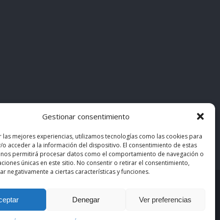
Gestionar consentimiento
r las mejores experiencias, utilizamos tecnologías como las cookies para
/o acceder a la información del dispositivo. El consentimiento de estas
 nos permitirá procesar datos como el comportamiento de navegación o
caciones únicas en este sitio. No consentir o retirar el consentimiento,
r negativamente a ciertas características y funciones.
asiMedicos
. Los contenidos pertenecen a sus autores
ceptar
Denegar
Ver preferencias