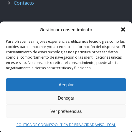
Contacto
Gestionar consentimiento
Para ofrecer las mejores experiencias, utilizamos tecnologías como las
cookies para almacenar y/o acceder a la información del dispositivo. El
consentimiento de estas tecnologías nos permitirá procesar datos
como el comportamiento de navegación o las identificaciones únicas
en este sitio. No consentir o retirar el consentimiento, puede afectar
negativamente a ciertas características y funciones.
© 2018–2026
Podcast de Medicina · by casiMedicos
.
Aceptar
Proyecto nacido como
Radio casiMedicos
e integrado en el
ecosistema
casiMedicos
. Los contenidos pertenecen a sus
Denegar
autores originales y se muestran mediante
feeds oficiales
.
Ver preferencias
Aviso legal
·
Política de privacidad
·
Política de cookies
POLÍTICA DE COOKIES
POLÍTICA DE PRIVACIDAD
AVISO LEGAL