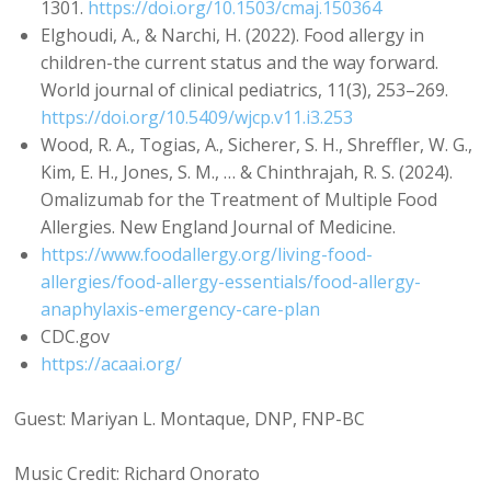
1301.
https://doi.org/10.1503/cmaj.150364
Elghoudi, A., & Narchi, H. (2022). Food allergy in
children-the current status and the way forward.
World journal of clinical pediatrics, 11(3), 253–269.
https://doi.org/10.5409/wjcp.v11.i3.253
Wood, R. A., Togias, A., Sicherer, S. H., Shreffler, W. G.,
Kim, E. H., Jones, S. M., … & Chinthrajah, R. S. (2024).
Omalizumab for the Treatment of Multiple Food
Allergies. New England Journal of Medicine.
https://www.foodallergy.org/living-food-
allergies/food-allergy-essentials/food-allergy-
anaphylaxis-emergency-care-plan
CDC.gov
https://acaai.org/
Guest: Mariyan L. Montaque, DNP, FNP-BC
Music Credit: Richard Onorato