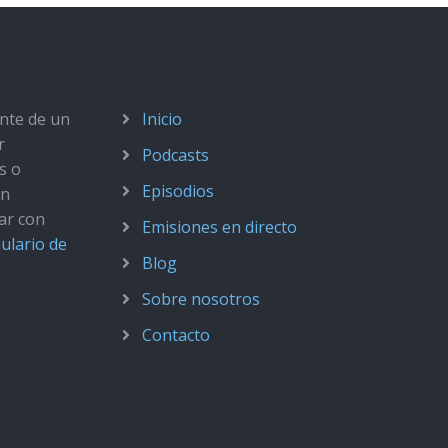
ante de un
Inicio
r
Podcasts
s o
Episodios
ún
ar con
Emisiones en directo
ulario de
Blog
Sobre nosotros
Contacto