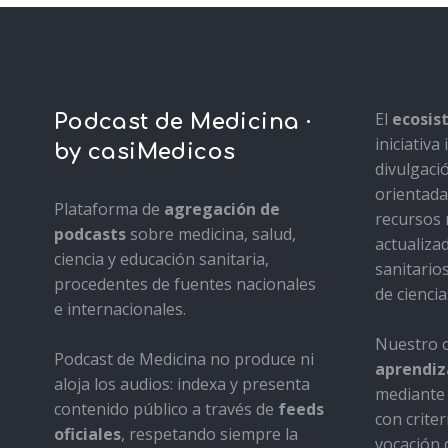
El
ecosi
Podcast de Medicina ·
iniciativ
by casiMedicos
divulgaci
orientada 
Plataforma de
agregación de
recursos 
podcasts
sobre medicina, salud,
actualiza
ciencia y educación sanitaria,
sanitario
procedentes de fuentes nacionales
de ciencia
e internacionales.
Nuestro o
Podcast de Medicina no produce ni
aprendiza
aloja los audios: indexa y presenta
mediante 
contenido público a través de
feeds
con criter
oficiales
, respetando siempre la
vocación d