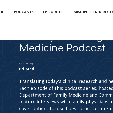
CIO
PODCASTS
EPISODIOS
EMISIONES EN DIRECT
Frankly Speaking A
Medicine Podcast
Hosted By
Pri-Med
Translating today's clinical research and n
Each episode of this podcast series, hoste
Department of Family Medicine and Commun
feature interviews with family physicians a
cover patient-focused best practices in Fa