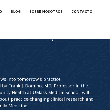
O
BLOG
SOBRE NOSOTROS
CONTACTO
bout Family
ews into tomorrow's practice.
d by Frank J. Domino, MD, Professor in the
ity Health at UMass Medical School, will
bout practice-changing clinical research and
mily Medicine.