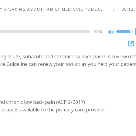
Y SPEAKING ABOUT FAMILY MEDICINE PODCAST
00:12:
00:00
Use
Up/Dow
Arrow
ng acute, subacute and chronic low back pain? A review of 
keys
ice Guideline can renew your toolkit as you help your patien
to
.
increase
or
decreas
volume.
and chronic low back pain (ACP 2/2017)
rapies available to the primary care provider