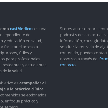
stema
casiMedicos
es una
Si eres autor o represent
a independiente de
podcast y deseas actualiza
ón y educación en salud,
información, corregir dato
a facilitar el acceso a
solicitar la retirada de alg
rigurosos, útiles y
contenido, puedes contact
dos para profesionales
nosotros a través del
form
s, residentes y estudiantes
contacto
.
s de la salud.
bjetivo es
acompañar el
je y la práctica clínica
contenidos seleccionados
io, enfoque práctico y
e servicio.