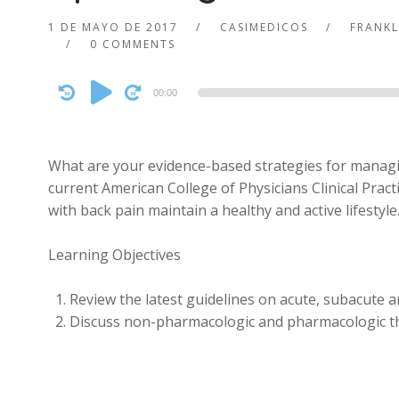
1 DE MAYO DE 2017
CASIMEDICOS
FRANKL
0 COMMENTS
Audio
00:00
Player
What are your evidence-based strategies for managi
current American College of Physicians Clinical Pract
with back pain maintain a healthy and active lifestyle
Learning Objectives
Review the latest guidelines on acute, subacute 
Discuss non-pharmacologic and pharmacologic the