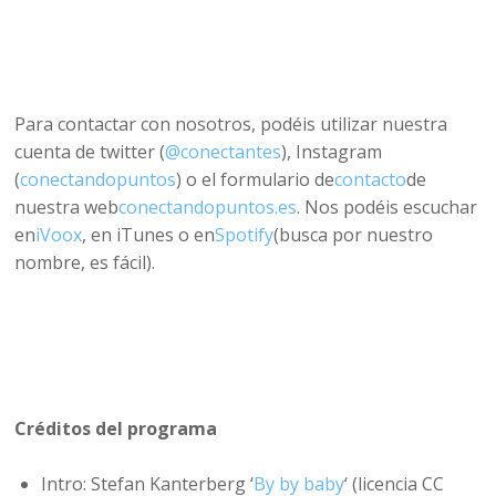
Para contactar con nosotros, podéis utilizar nuestra
cuenta de twitter (
@conectantes
), Instagram
(
conectandopuntos
) o el formulario de
contacto
de
nuestra web
conectandopuntos.es
. Nos podéis escuchar
en
iVoox
, en iTunes o en
Spotify
(busca por nuestro
nombre, es fácil).
Créditos del programa
Intro: Stefan Kanterberg ‘
By by baby
‘ (licencia CC