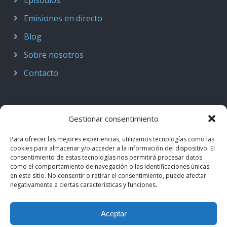
Emisiones en directo
Blog
Sobre nosotros
Contacto
Gestionar consentimiento
Para ofrecer las mejores experiencias, utilizamos tecnologías como las
cookies para almacenar y/o acceder a la información del dispositivo. El
consentimiento de estas tecnologías nos permitirá procesar datos
como el comportamiento de navegación o las identificaciones únicas
en este sitio. No consentir o retirar el consentimiento, puede afectar
negativamente a ciertas características y funciones.
© 2018–2026
Podcast de Medicina · by casiMedicos
.
Aceptar
Proyecto nacido como
Radio casiMedicos
e integrado en el