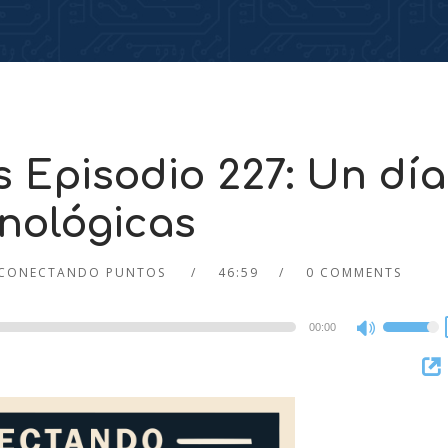
 Episodio 227: Un día
cnológicas
CONECTANDO PUNTOS
46:59
0 COMMENTS
00:00
Use
Up/Dow
Arrow
keys
to