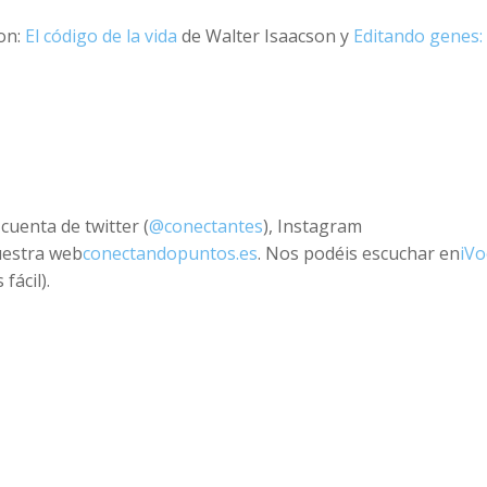
on:
El código de la vida
de Walter Isaacson y
Editando genes:
cuenta de twitter (
@conectantes
), Instagram
uestra web
conectandopuntos.es
. Nos podéis escuchar en
iVo
fácil).