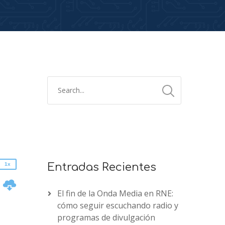
2x
1.5x
1.25x
1x
0.75x
1x
Entradas Recientes
n
El fin de la Onda Media en RNE:
cómo seguir escuchando radio y
programas de divulgación