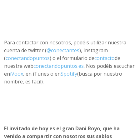
Para contactar con nosotros, podéis utilizar nuestra
cuenta de twitter (
@conectantes
), Instagram
(
conectandopuntos
) o el formulario de
contacto
de
nuestra web
conectandopuntos.es
. Nos podéis escuchar
en
iVoox
, en iTunes o en
Spotify
(busca por nuestro
nombre, es fácil).
El invitado de hoy es el gran Dani Royo, que ha
venido a compartir con nosotros sus sabios