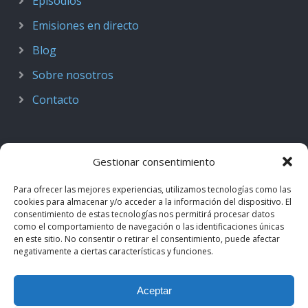
Episodios
Emisiones en directo
Blog
Sobre nosotros
Contacto
Gestionar consentimiento
Para ofrecer las mejores experiencias, utilizamos tecnologías como las
cookies para almacenar y/o acceder a la información del dispositivo. El
consentimiento de estas tecnologías nos permitirá procesar datos
como el comportamiento de navegación o las identificaciones únicas
en este sitio. No consentir o retirar el consentimiento, puede afectar
negativamente a ciertas características y funciones.
© 2018–2026
Podcast de Medicina · by casiMedicos
.
Aceptar
Proyecto nacido como
Radio casiMedicos
e integrado en el