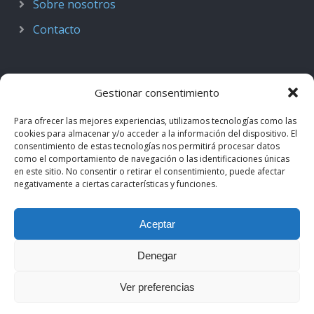
Sobre nosotros
Contacto
Gestionar consentimiento
Para ofrecer las mejores experiencias, utilizamos tecnologías como las
cookies para almacenar y/o acceder a la información del dispositivo. El
consentimiento de estas tecnologías nos permitirá procesar datos
como el comportamiento de navegación o las identificaciones únicas
en este sitio. No consentir o retirar el consentimiento, puede afectar
negativamente a ciertas características y funciones.
© 2018–2026
Podcast de Medicina · by casiMedicos
.
Aceptar
Proyecto nacido como
Radio casiMedicos
e integrado en el
ecosistema
casiMedicos
. Los contenidos pertenecen a sus
Denegar
autores originales y se muestran mediante
feeds oficiales
.
Ver preferencias
Aviso legal
·
Política de privacidad
·
Política de cookies