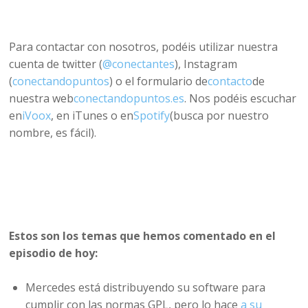
Para contactar con nosotros, podéis utilizar nuestra
cuenta de twitter (
@conectantes
), Instagram
(
conectandopuntos
) o el formulario de
contacto
de
nuestra web
conectandopuntos.es
. Nos podéis escuchar
en
iVoox
, en iTunes o en
Spotify
(busca por nuestro
nombre, es fácil).
Estos son los temas que hemos comentado en el
episodio de hoy:
Mercedes está distribuyendo su software para
cumplir con las normas GPL, pero lo hace
a su