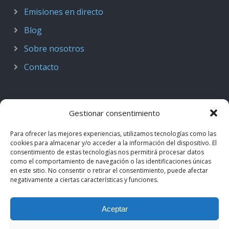
Emisiones en directo
Blog
Sobre nosotros
Contacto
Gestionar consentimiento
Para ofrecer las mejores experiencias, utilizamos tecnologías como las
cookies para almacenar y/o acceder a la información del dispositivo. El
consentimiento de estas tecnologías nos permitirá procesar datos
como el comportamiento de navegación o las identificaciones únicas
en este sitio. No consentir o retirar el consentimiento, puede afectar
negativamente a ciertas características y funciones.
© 2018–2026
Podcast de Medicina · by casiMedicos
.
Aceptar
Proyecto nacido como
Radio casiMedicos
e integrado en el
ecosistema
casiMedicos
. Los contenidos pertenecen a sus