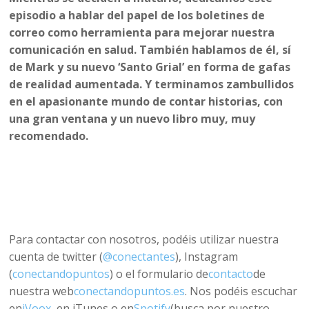
episodio a hablar del papel de los boletines de
correo como herramienta para mejorar nuestra
comunicación en salud. También hablamos de él, sí
de Mark y su nuevo ‘Santo Grial’ en forma de gafas
de realidad aumentada. Y terminamos zambullidos
en el apasionante mundo de contar historias, con
una gran ventana y un nuevo libro muy, muy
recomendado.
Para contactar con nosotros, podéis utilizar nuestra
cuenta de twitter (
@conectantes
), Instagram
(
conectandopuntos
) o el formulario de
contacto
de
nuestra web
conectandopuntos.es
. Nos podéis escuchar
en
iVoox
, en iTunes o en
Spotify
(busca por nuestro