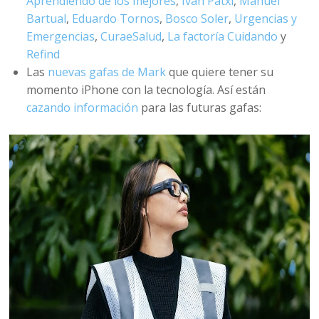
Aprendiendo de los mejores
,
Ivan Patxi
,
Manuel
Bartual
,
Eduardo Tornos
,
Bosco Soler
,
Urgencias y
Emergencias
,
CuraeSalud
,
La factoría Cuidando
y
Refind
Las
nuevas gafas de Mark
que quiere tener su
momento iPhone con la tecnología. Así están
cazando información
para las futuras gafas: