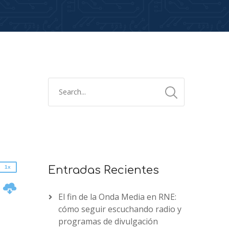
2x
1.5x
1.25x
1x
0.75x
1x
Entradas Recientes
n
El fin de la Onda Media en RNE:
cómo seguir escuchando radio y
programas de divulgación