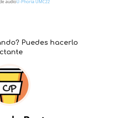
 de audio
U-Phoria UMC22
ando? Puedes hacerlo
ctante