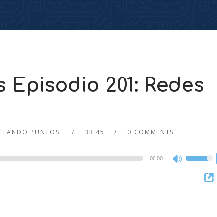
 Episodio 201: Redes
CTANDO PUNTOS
33:45
0 COMMENTS
00:00
Use
Up/Dow
Arrow
keys
to