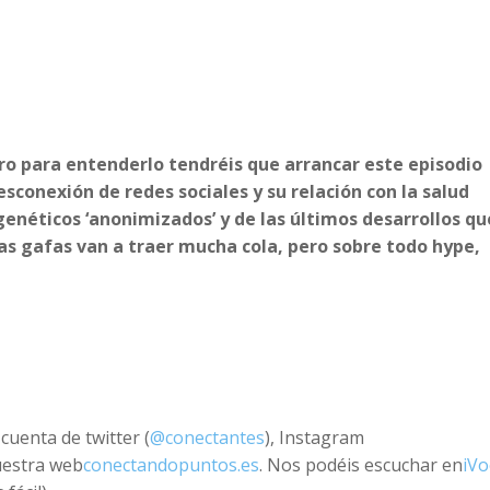
increase
or
decreas
volume.
ero para entenderlo tendréis que arrancar este episodio
conexión de redes sociales y su relación con la salud
genéticos ‘anonimizados’ y de las últimos desarrollos qu
as gafas van a traer mucha cola, pero sobre todo hype,
cuenta de twitter (
@conectantes
), Instagram
uestra web
conectandopuntos.es
. Nos podéis escuchar en
iVo