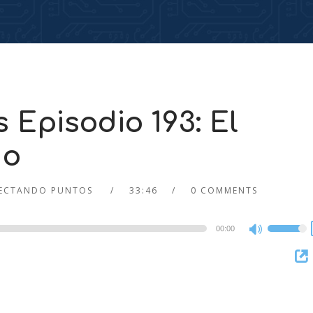
Episodio 193: El
do
ECTANDO PUNTOS
33:46
0 COMMENTS
00:00
Use
Up/Dow
Arrow
keys
to