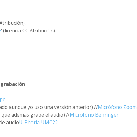
 Atribución).
e
‘ (licencia CC Atribución).
 grabación
pe
.
do aunque yo uso una versión anterior) //
Micrófono Zoom
l que además grabe el audio) //
Micrófono Behringer
 de audio
U-Phoria UMC22