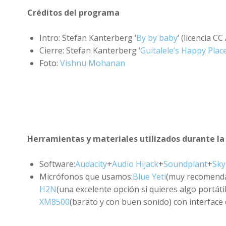
Créditos del programa
Intro: Stefan Kanterberg ‘
By by baby
‘ (licencia CC
Cierre: Stefan Kanterberg ‘
Guitalele’s Happy Plac
Foto:
Vishnu Mohanan
Herramientas y materiales utilizados durante la
Software:
Audacity
+
Audio Hijack
+
Soundplant
+
Sky
Micrófonos que usamos:
Blue Yeti
(muy recomenda
H2N
(una excelente opción si quieres algo portáti
XM8500
(barato y con buen sonido) con interface