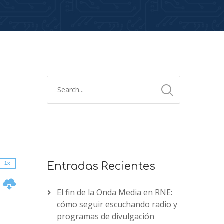
2x
1.5x
1.25x
1x
0.75x
1x
Entradas Recientes
n
El fin de la Onda Media en RNE:
cómo seguir escuchando radio y
programas de divulgación