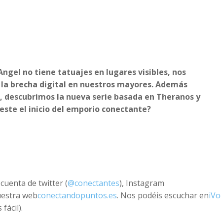
increase
or
decreas
volume.
gel no tiene tatuajes en lugares visibles, nos
 la brecha digital en nuestros mayores. Además
o, descubrimos la nueva serie basada en Theranos y
este el inicio del emporio conectante?
cuenta de twitter (
@conectantes
), Instagram
uestra web
conectandopuntos.es
. Nos podéis escuchar en
iVo
fácil).