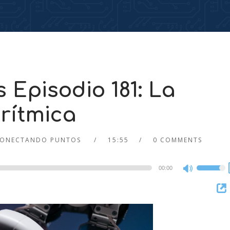
Episodio 181: La
orítmica
ONECTANDO PUNTOS
15:55
0 COMMENTS
00:00
Use
Up/Dow
Arrow
keys
to