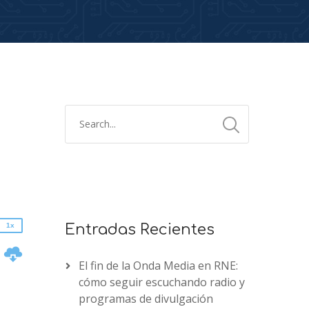
2x
1.5x
1.25x
1x
0.75x
1x
Entradas Recientes
n
El fin de la Onda Media en RNE:
cómo seguir escuchando radio y
programas de divulgación