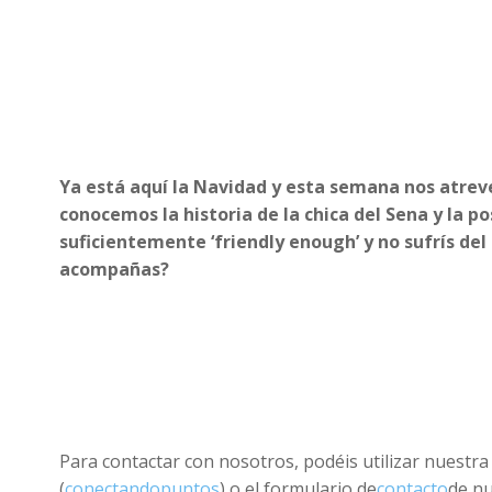
Ya está aquí la Navidad y esta semana nos atreve
conocemos la historia de la chica del Sena y la po
suficientemente ‘friendly enough’ y no sufrís d
acompañas?
Para contactar con nosotros, podéis utilizar nuestra 
(
conectandopuntos
) o el formulario de
contacto
de n