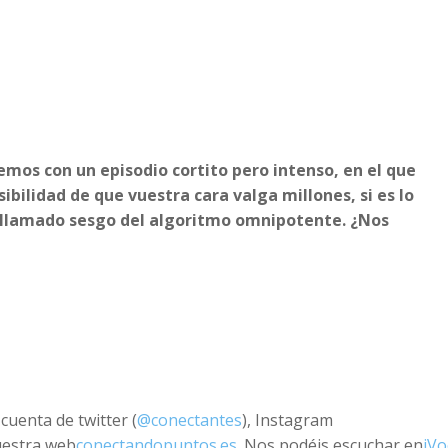
mos con un episodio cortito pero intenso, en el que
sibilidad de que vuestra cara valga millones, si es lo
el llamado sesgo del algoritmo omnipotente. ¿Nos
cuenta de twitter (
@conectantes
), Instagram
uestra web
conectandopuntos.es
. Nos podéis escuchar en
iVo