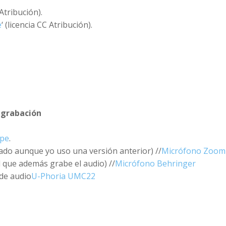
 Atribución).
e
‘ (licencia CC Atribución).
 grabación
pe
.
do aunque yo uso una versión anterior) //
Micrófono Zoom
l que además grabe el audio) //
Micrófono Behringer
 de audio
U-Phoria UMC22