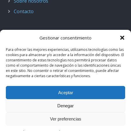
Sobre nosotros
Contacto
Gestionar consentimiento
Para ofrecer las mejores experiencias, utilizamos tecnologías como las
cookies para almacenar y/o acceder a la información del dispositivo. El
consentimiento de estas tecnologías nos permitirá procesar datos
como el comportamiento de navegación o las identificaciones únicas
en este sitio. No consentir o retirar el consentimiento, puede afectar
negativamente a ciertas características y funciones.
© 2018–2026
Podcast de Medicina · by casiMedicos
.
Aceptar
Proyecto nacido como
Radio casiMedicos
e integrado en el
ecosistema
casiMedicos
. Los contenidos pertenecen a sus
Denegar
autores originales y se muestran mediante
feeds oficiales
.
Ver preferencias
Aviso legal
·
Política de privacidad
·
Política de cookies