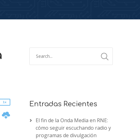
a
2x
1.5x
1.25x
1x
0.75x
1x
Entradas Recientes
n
El fin de la Onda Media en RNE:
cómo seguir escuchando radio y
programas de divulgación