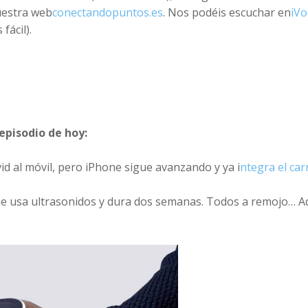
uestra web
conectandopuntos.es
. Nos podéis escuchar en
iVo
fácil).
episodio de hoy:
id al móvil, pero iPhone sigue avanzando y ya i
ntegra el car
e usa ultrasonidos y dura dos semanas. Todos a remojo… A