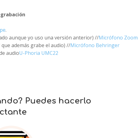
 grabación
pe
.
do aunque yo uso una versión anterior) //
Micrófono Zoom
l que además grabe el audio) //
Micrófono Behringer
 de audio
U-Phoria UMC22
ando? Puedes hacerlo
ctante