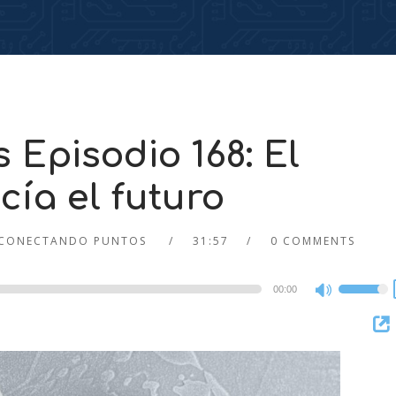
Episodio 168: El
ía el futuro
CONECTANDO PUNTOS
31:57
0 COMMENTS
00:00
Use
Up/Dow
Arrow
keys
to