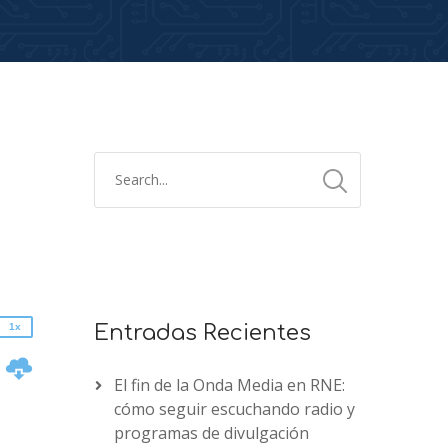
2x
1.5x
1.25x
1x
0.75x
1x
Entradas Recientes
n
El fin de la Onda Media en RNE:
cómo seguir escuchando radio y
programas de divulgación