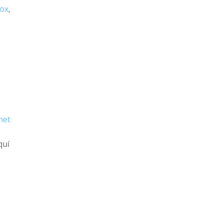
ox
,
net
quí