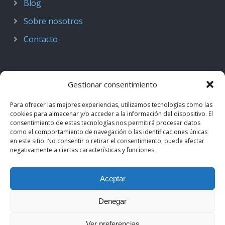
Blog
Sobre nosotros
Contacto
Gestionar consentimiento
Para ofrecer las mejores experiencias, utilizamos tecnologías como las
cookies para almacenar y/o acceder a la información del dispositivo. El
consentimiento de estas tecnologías nos permitirá procesar datos
como el comportamiento de navegación o las identificaciones únicas
en este sitio. No consentir o retirar el consentimiento, puede afectar
negativamente a ciertas características y funciones.
© 2018–2026
Podcast de Medicina · by casiMedicos
.
Aceptar
Proyecto nacido como
Radio casiMedicos
e integrado en el
ecosistema
casiMedicos
. Los contenidos pertenecen a sus
Denegar
autores originales y se muestran mediante
feeds oficiales
.
Ver preferencias