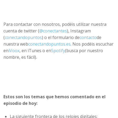
Para contactar con nosotros, podéis utilizar nuestra
cuenta de twitter (
@conectantes
), Instagram
(
conectandopuntos
) o el formulario de
contacto
de
nuestra web
conectandopuntos.es
. Nos podéis escuchar
en
iVoox
, en iTunes o en
Spotify
(busca por nuestro
nombre, es fácil).
Estos son los temas que hemos comentado en el
episodio de hoy:
La siguiente frontera de los relojes digitales: