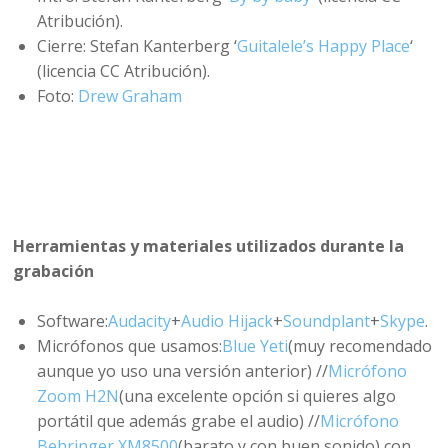
Atribución).
Cierre: Stefan Kanterberg ‘
Guitalele’s Happy Place
‘
(licencia CC Atribución).
Foto:
Drew Graham
Herramientas y materiales utilizados durante la
grabación
Software:
Audacity
+
Audio Hijack
+
Soundplant
+
Skype
.
Micrófonos que usamos:
Blue Yeti
(muy recomendado
aunque yo uso una versión anterior) //
Micrófono
Zoom H2N
(una excelente opción si quieres algo
portátil que además grabe el audio) //
Micrófono
Behringer XM8500
(barato y con buen sonido) con