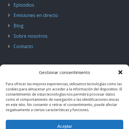
Episodios
Emisiones en directo
Blog
Sobre nosotros
Contacto
Gestionar consentimiento
Para ofrecer las mejores experiencias, utilizamos tecnologías como las
cookies para almacenar y/o acceder a la información del dispositivo. El
consentimiento de estas tecnologías nos permitirá procesar datos
como el comportamiento de navegación o las identificaciones únicas
en este sitio. No consentir o retirar el consentimiento, puede afectar
negativamente a ciertas características y funciones.
© 2018–2026
Podcast de Medicina · by casiMedicos
.
Aceptar