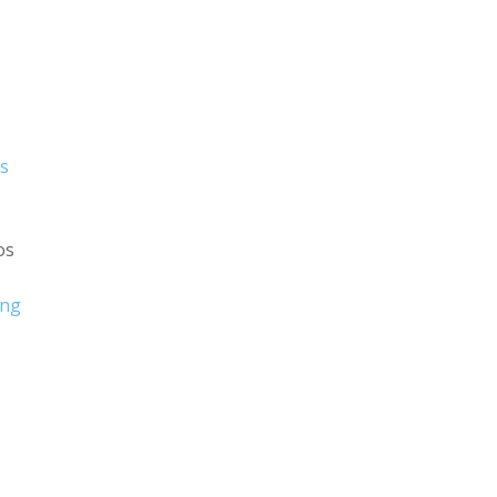
s
os
ing