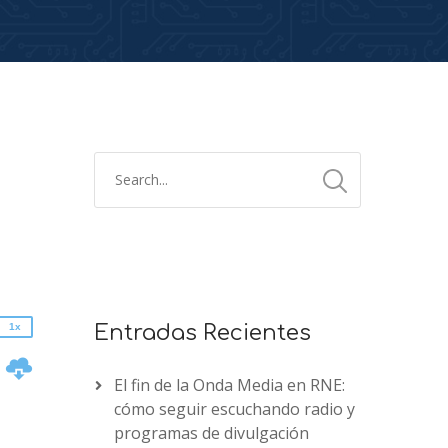
2x
1.5x
1.25x
1x
0.75x
1x
Entradas Recientes
n
El fin de la Onda Media en RNE:
cómo seguir escuchando radio y
programas de divulgación