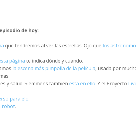
episodio de hoy:
ma
que tendremos al ver las estrellas. Ojo que
los astrónomo
esta página
te indica dónde y cuándo.
jamos
la escena más pimpolla de la película
, usada por much
mas.
es y salud. Siemmens también
está en ello
. Y el Proyecto
Liv
erso paralelo
.
n robot
.