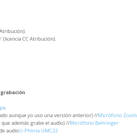
 Atribución).
e
‘ (licencia CC Atribución).
 grabación
pe
.
do aunque yo uso una versión anterior) //
Micrófono Zoom
l que además grabe el audio) //
Micrófono Behringer
 de audio
U-Phoria UMC22