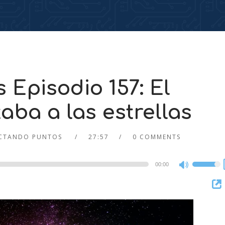
Episodio 157: El
ba a las estrellas
CTANDO PUNTOS
27:57
0 COMMENTS
00:00
Use
Up/Dow
Arrow
keys
to