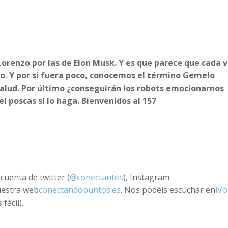
renzo por las de Elon Musk. Y es que parece que cada 
lado. Y por si fuera poco, conocemos el término Gemelo
 salud. Por último ¿conseguirán los robots emocionarnos
 poscas sí lo haga. Bienvenidos al 157
cuenta de twitter (
@conectantes
), Instagram
uestra web
conectandopuntos.es
. Nos podéis escuchar en
iVo
fácil).