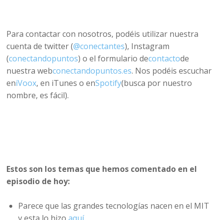
Para contactar con nosotros, podéis utilizar nuestra
cuenta de twitter (
@conectantes
), Instagram
(
conectandopuntos
) o el formulario de
contacto
de
nuestra web
conectandopuntos.es
. Nos podéis escuchar
en
iVoox
, en iTunes o en
Spotify
(busca por nuestro
nombre, es fácil).
Estos son los temas que hemos comentado en el
episodio de hoy:
Parece que las grandes tecnologías nacen en el MIT
y esta lo hizo
aquí