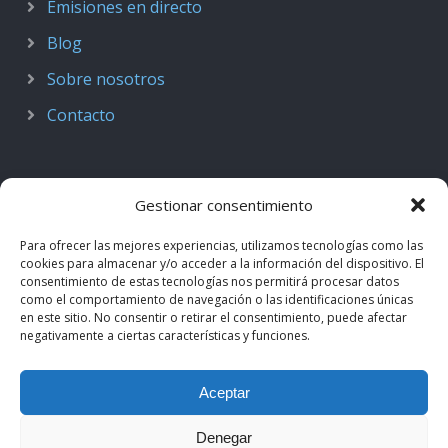
Emisiones en directo
Blog
Sobre nosotros
Contacto
Gestionar consentimiento
Para ofrecer las mejores experiencias, utilizamos tecnologías como las
cookies para almacenar y/o acceder a la información del dispositivo. El
consentimiento de estas tecnologías nos permitirá procesar datos
como el comportamiento de navegación o las identificaciones únicas
en este sitio. No consentir o retirar el consentimiento, puede afectar
negativamente a ciertas características y funciones.
© 2018–2026
Podcast de Medicina · by casiMedicos
.
Aceptar
Proyecto nacido como
Radio casiMedicos
e integrado en el
ecosistema
casiMedicos
. Los contenidos pertenecen a sus
Denegar