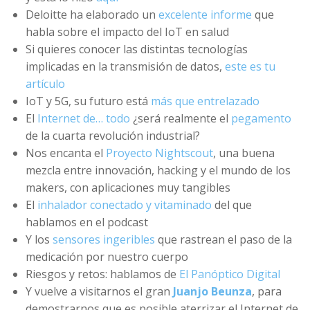
Deloitte ha elaborado un
excelente informe
que
habla sobre el impacto del IoT en salud
Si quieres conocer las distintas tecnologías
implicadas en la transmisión de datos,
este es tu
artículo
IoT y 5G, su futuro está
más que entrelazado
El
Internet de… todo
¿será realmente el
pegamento
de la cuarta revolución industrial?
Nos encanta el
Proyecto Nightscout
, una buena
mezcla entre innovación, hacking y el mundo de los
makers, con aplicaciones muy tangibles
El
inhalador conectado y vitaminado
del que
hablamos en el podcast
Y los
sensores ingeribles
que rastrean el paso de la
medicación por nuestro cuerpo
Riesgos y retos: hablamos de
El Panóptico Digital
Y vuelve a visitarnos el gran
Juanjo Beunza
, para
demostrarnos que es posible aterrizar el Internet de