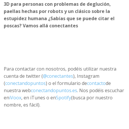
3D para personas con problemas de deglución,
paellas hechas por robots y un clásico sobre la
estupidez humana ¿Sabías que se puede citar el
poscas? Vamos allá conectantes
Para contactar con nosotros, podéis utilizar nuestra
cuenta de twitter (
@conectantes
), Instagram
(
conectandopuntos
) o el formulario de
contacto
de
nuestra web
conectandopuntos.es
. Nos podéis escuchar
en
iVoox
, en iTunes o en
Spotify
(busca por nuestro
nombre, es fácil).