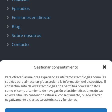
Episodios
Emisiones en directo
Blog
Sobre nosotros
Contacto
Gestionar consentimiento
Para ofrecer las mejores experiencias, utilizamos tecnologías como las
cookies para almacenar y/o acceder a la información del dispositivo. El
consentimiento de estas tecnologías nos permitirá procesar datos
como el comportamiento de navegación o las identificaciones únicas
en este sitio. No consentir o retirar el consentimiento, puede afectar
negativamente a ciertas características y funciones.
© 2018–2026
Podcast de Medicina · by casiMedicos
.